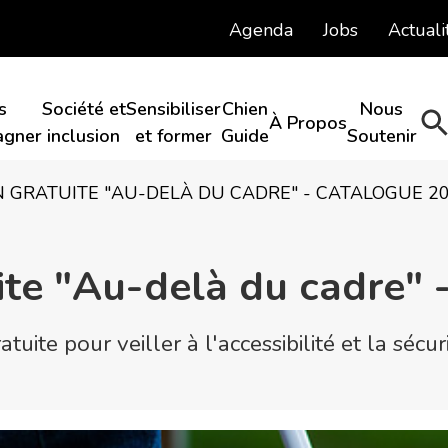
Agenda
Jobs
Actuali
s
Société et
Sensibiliser
Chien
Nous
À Propos​
gner​
inclusion​
et former
Guide​
Soutenir​
 GRATUITE "AU-DELÀ DU CADRE" - CATALOGUE 2
ite "Au-delà du cadre" 
uite pour veiller à l'accessibilité et la sécu