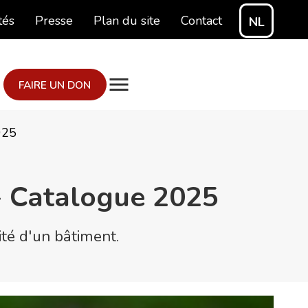
tés
Presse
Plan du site
Contact
NL
FAIRE UN DON
025
- Catalogue 2025
rité d'un bâtiment.