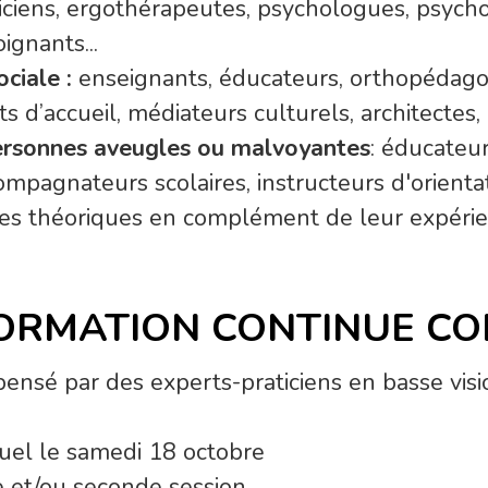
iciens, ergothérapeutes, psychologues, psycho
ignants...
ociale :
enseignants, éducateurs, orthopédagogu
ts d’accueil, médiateurs culturels, architectes, u
personnes aveugles ou malvoyantes
: éducateur
mpagnateurs scolaires, instructeurs d'orientati
ces théoriques en complément de leur expérie
ORMATION CONTINUE CO
ensé par des experts-praticiens en basse visi
uel le samedi 18 octobre
e et/ou seconde session