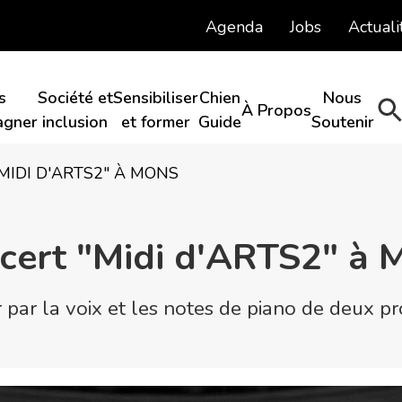
Agenda
Jobs
Actuali
s
Société et
Sensibiliser
Chien
Nous
À Propos​
gner​
inclusion​
et former
Guide​
Soutenir​
MIDI D'ARTS2" À MONS
cert "Midi d'ARTS2" à 
par la voix et les notes de piano de deux pr