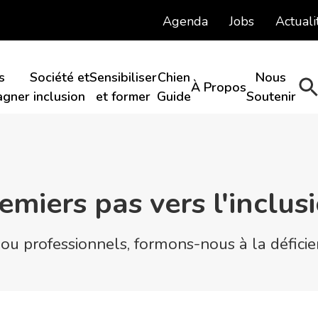
Agenda
Jobs
Actuali
s
Société et
Sensibiliser
Chien
Nous
À Propos​
gner​
inclusion​
et former
Guide​
Soutenir​
emiers pas vers l'inclus
s ou professionnels, formons-nous à la déficie