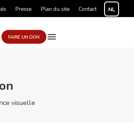
tés
Presse
Plan du site
Contact
NL
FAIRE UN DON
ion
nce visuelle