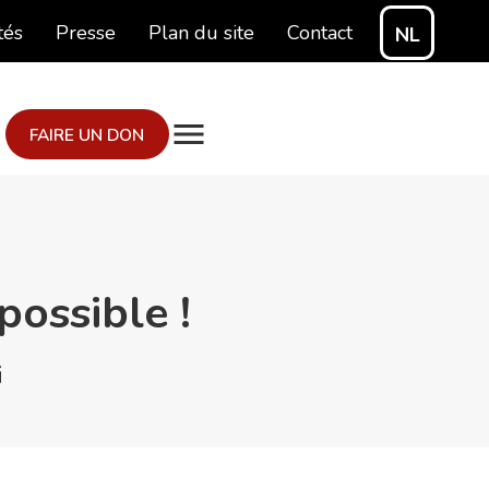
tés
Presse
Plan du site
Contact
NL
FAIRE UN DON
possible !
i