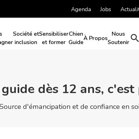
Agenda
Jobs
Actuali
s
Société et
Sensibiliser
Chien
Nous
À Propos​
gner​
inclusion​
et former
Guide​
Soutenir​
guide dès 12 ans, c'est 
Source d'émancipation et de confiance en so